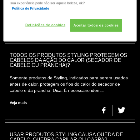
sua experiência pode não ser aquela beleza, ok?
as pessoas e não pode ser evitada. Podemos atuar sobre a
Política de Privacidade
queda excessiva, que ultrapassa a queda natu...
Veja mais
Definições de cookies
Aceitar todos os cookies
TODOS OS PRODUTOS STYLING PROTEGEM OS
CABELOS DA AÇÃO DO CALOR (SECADOR DE
CABELO OU PRANCHA)?
Somente produtos de Styling, indicados para serem usados
antes de calor, protegem os fios do calor do secador de
cabelo e da prancha. Dica: É necessário ident...
Veja mais
USAR PRODUTOS STYLING CAUSA QUEDA DE
CABELO, QUEBRA CAPILAR OU CASPA?