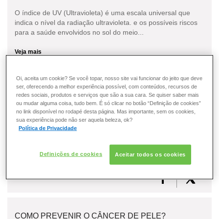
O índice de UV (Ultravioleta) é uma escala universal que
indica o nível da radiação ultravioleta. e os possíveis riscos
para a saúde envolvidos no sol do meio...
Veja mais
Oi, aceita um cookie? Se você topar, nosso site vai funcionar do jeito que deve
ser, oferecendo a melhor experiência possível, com conteúdos, recursos de
redes sociais, produtos e serviços que são a sua cara. Se quiser saber mais
COMO PROTEGER AS CRIANÇAS DA EXPOSIÇÃO
ou mudar alguma coisa, tudo bem. É só clicar no botão “Definição de cookies”
SOLAR INADEQUADA?
no link disponível no rodapé desta página. Mas importante, sem os cookies,
sua experiência pode não ser aquela beleza, ok?
Jamais exponha crianças ao sol durante as horas de
Política de Privacidade
intensidade solar máxima (entre as 10 e as 16 horas). Além
disso, escolha um protetor...
Definições de cookies
Aceitar todos os cookies
Veja mais
COMO PREVENIR O CÂNCER DE PELE?