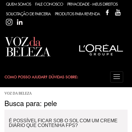
QUEM SOMOS
FALE CONOSCO
PRIVACIDADE - MEUS DIREITOS
FACEBOOK
YOUT
SOLICITAÇÃO DE PARCERIA
PRODUTOS PARA REVENDA
INSTAGRAM
LINKEDIN
COMO POSSO AJUDAR? DÚVIDAS SOBRE:
CABELO
VOZ DA BELEZA
Busca para: pele
COLORAÇÃO
É POSSÍVEL FICAR SOB O SOL COM UM CREME
DESODORANTE
DIÁRIO QUE CONTENHA FPS?