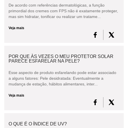
ESMALTE
De acordo com referências dermatológicas, a função
primordial dos cremes com FPS não é exatamente proteger,
mas sim hidratar, tonificar ou realizar um tratame...
FRAGRÂNCIA
Veja mais
PELE
SOLAR
POR QUE ÀS VEZES O MEU PROTETOR SOLAR
PARECE ESFARELAR NA PELE?
Esse aspecto de produto esfarelando pode estar associado
a alguns fatores: Pele desidratada: Eventualmente a
mudança de estação, hábitos alimentares, inter...
Veja mais
O QUE É O ÍNDICE DE UV?