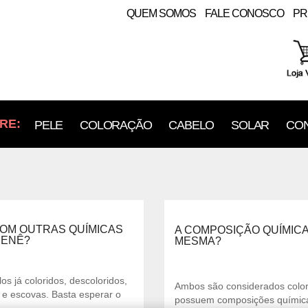
QUEM SOMOS
FALE CONOSCO
PR
RE:
PELE
COLORAÇÃO
CABELO
SOLAR
CON
COM OUTRAS QUÍMICAS
A COMPOSIÇÃO QUÍMICA 
HENÊ?
MESMA?
já coloridos, descoloridos,
Ambos são considerados colo
e escovas. Basta esperar o
possuem composições químicas