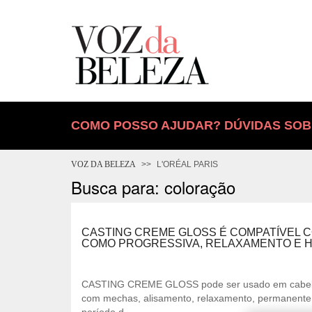
COMO POSSO AJUDAR? DÚVIDAS SOB
VOZ DA BELEZA
L'ORÉAL PARIS
Busca para: coloração
CASTING CREME GLOSS É COMPATÍVEL 
COMO PROGRESSIVA, RELAXAMENTO E 
CASTING CREME GLOSS pode ser usado em cabelos 
com mechas, alisamento, relaxamento, permanente 
período d...