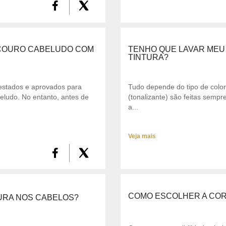
U COURO CABELUDO COM
TENHO QUE LAVAR MEU
TINTURA?
testados e aprovados para
Tudo depende do tipo de colo
beludo. No entanto, antes de
(tonalizante) são feitas semp
a...
Veja mais
COMO ESCOLHER A COR 
TURA NOS CABELOS?