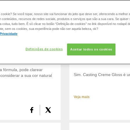
 cookie? Se você topar, nosso site vai funcionar do jeito que deve ser, oferecendo a melhor 
Veja mais
m conteúdos, recursos de redes sociais, produtos e serviços que são a sua cara. Se quiser
coisa, tudo bem. É só clicar no botão “Definição de cookies” no link disponível no rodapé d
te, sem os cookies, sua experiência pode não ser aquela beleza, ok?
 Privacidade
Definições de cookies
Aceitar todos os cookies
ASTING CREME GLOSS?
CASTING CREME GLOSS
 fórmula, pode clarear
Sim. Casting Creme Gloss é u
considerar a sua cor natural
Veja mais