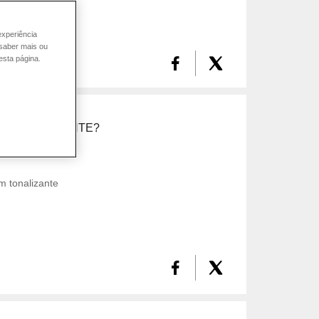
experiência
 saber mais ou
esta página.
 É TONALIZANTE?
m tonalizante