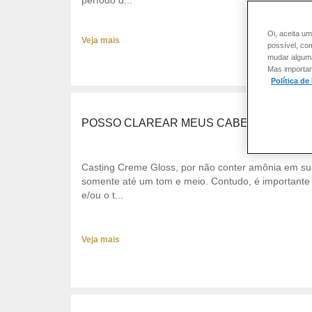
Oi, aceita um
Veja mais
possível, co
mudar alguma 
Mas importan
Política de
POSSO CLAREAR MEUS CABELOS COM C
Casting Creme Gloss, por não conter amônia em sua
somente até um tom e meio. Contudo, é importante 
e/ou o t...
Veja mais