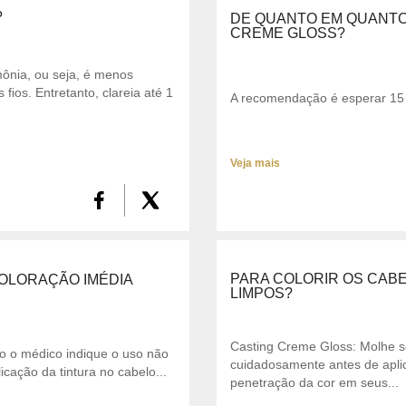
?
DE QUANTO EM QUANTO
CREME GLOSS?
ônia, ou seja, é menos
fios. Entretanto, clareia até 1
A recomendação é esperar 15 
Veja mais
PARA COLORIR OS CABE
OLORAÇÃO IMÉDIA
LIMPOS?
Casting Creme Gloss: Molhe s
o o médico indique o uso não
cuidadosamente antes de apl
icação da tintura no cabelo...
penetração da cor em seus...