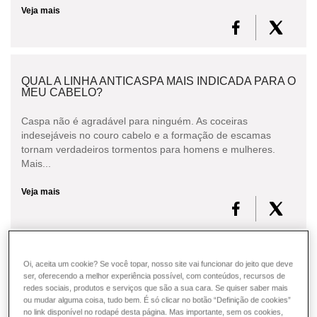
Veja mais
QUAL A LINHA ANTICASPA MAIS INDICADA PARA O
MEU CABELO?
Caspa não é agradável para ninguém. As coceiras
indesejáveis no couro cabelo e a formação de escamas
tornam verdadeiros tormentos para homens e mulheres.
Mais...
Veja mais
O QUE PODE SER FEITO PARA EVITAR A QUEDA
Oi, aceita um cookie? Se você topar, nosso site vai funcionar do jeito que deve
CAPILAR?
ser, oferecendo a melhor experiência possível, com conteúdos, recursos de
redes sociais, produtos e serviços que são a sua cara. Se quiser saber mais
ou mudar alguma coisa, tudo bem. É só clicar no botão “Definição de cookies”
A queda natural de 80 a 100 fios por dia é comum a todas as
no link disponível no rodapé desta página. Mas importante, sem os cookies,
pessoas e não pode ser evitada. Podemos atuar sobre a